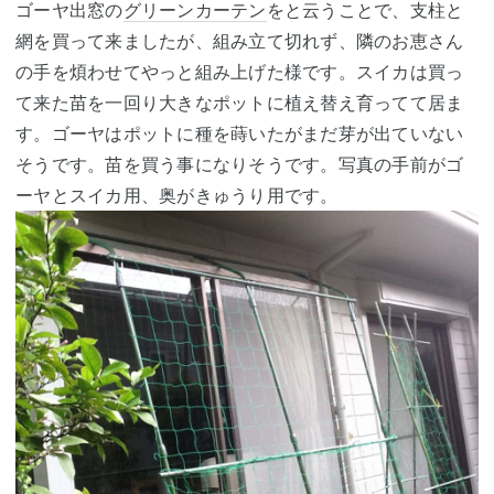
ゴーヤ出窓の
グリーンカーテン
をと云うことで、支柱と
網を買って来ましたが、組み立て切れず、隣のお恵さん
の手を煩わせてやっと組み上げた様です。スイカは買っ
て来た苗を一回り大きなポットに植え替え育ってて居ま
す。ゴーヤはポットに種を蒔いたがまだ芽が出ていない
そうです。苗を買う事になりそうです。写真の手前がゴ
ーヤとスイカ用、奥がきゅうり用です。